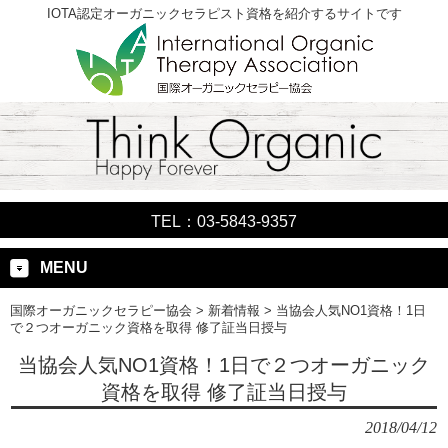
IOTA認定オーガニックセラピスト資格を紹介するサイトです
TEL：03-5843-9357
MENU
国際オーガニックセラピー協会
>
新着情報
>
当協会人気NO1資格！1日
で２つオーガニック資格を取得 修了証当日授与
当協会人気NO1資格！1日で２つオーガニック
資格を取得 修了証当日授与
2018/04/12