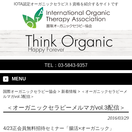
IOTA認定オーガニックセラピスト資格を紹介するサイトです
TEL：03-5843-9357
MENU
国際オーガニックセラピー協会
>
新着情報
>
＜オーガニックセラピーメ
ルマガvol.3配信＞
＜オーガニックセラピーメルマガvol.3配信＞
2016/03/29
4/23正会員無料招待セミナー「腸活×オーガニック」