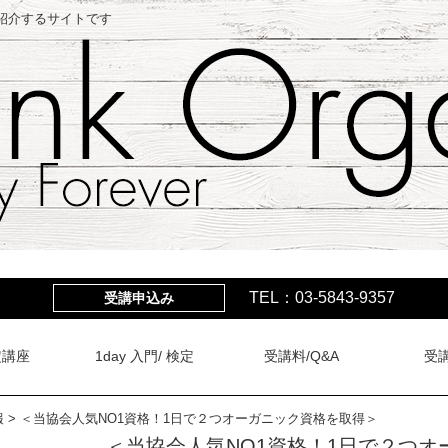
を紹介するサイトです
TEL：03-5843-9357
受講申込み
定講座
1day 入門/ 検定
受講料/Q&A
受
報
>
＜当協会人気NO1資格！1日で２つオーガニック資格を取得＞
＜当協会人気NO1資格！1日で２つ