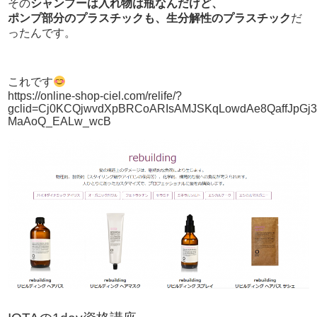
その
シャンプーは入れ物は瓶なんだけど、
ポンプ部分のプラスチックも、生分解性のプラスチック
だ
ったんです。
これです
https://online-shop-ciel.com/relife/?
gclid=Cj0KCQjwvdXpBRCoARIsAMJSKqLowdAe8QaffJpGj
MaAoQ_EALw_wcB