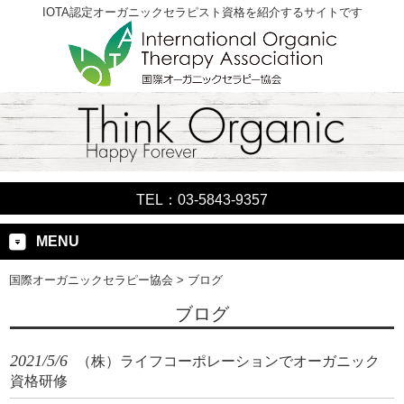
IOTA認定オーガニックセラピスト資格を紹介するサイトです
TEL：03-5843-9357
MENU
国際オーガニックセラピー協会
>
ブログ
ブログ
2021/5/6
（株）ライフコーポレーションでオーガニック
資格研修